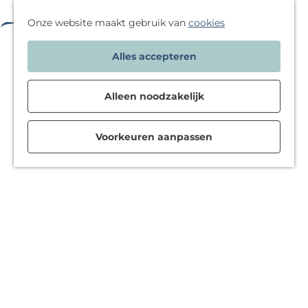
Deals
Meeting Guide
De Duin en Bollen
F
W
Onze website maakt gebruik van
cookies
Onze diensten
a
a
M
G
Vierdaagse
Alles accepteren
v
t
e
a
CONTACT
o
w
n
n
r
i
u
Alleen noodzakelijk
a
i
l
a
Travel Trade
e
j
r
Voorkeuren aanpassen
t
e
d
e
g
e
n
a
h
a
o
n
m
d
e
o
p
e
a
n
g