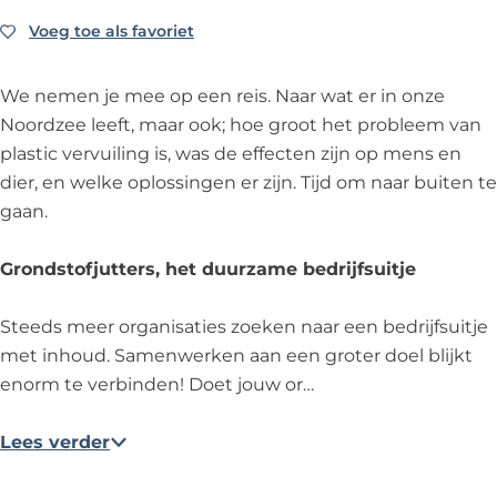
t
j
f
o
t
G
t
u
j
f
t
Voeg toe als favoriet
Voeg toe als favoriet
r
e
t
u
j
e
o
r
t
t
u
r
n
We nemen je mee op een reis. Naar wat er in onze
s
e
t
t
s
d
Noordzee leeft, maar ook; hoe groot het probleem van
r
e
t
s
plastic vervuiling is, was de effecten zijn op mens en
s
r
e
t
dier, en welke oplossingen er zijn. Tijd om naar buiten te
s
r
o
gaan.
s
f
j
Grondstofjutters, het duurzame bedrijfsuitje
u
t
Steeds meer organisaties zoeken naar een bedrijfsuitje
t
met inhoud. Samenwerken aan een groter doel blijkt
e
enorm te verbinden! Doet jouw or…
r
s
Lees verder