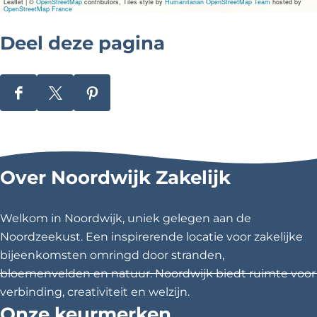
Leaflet
|
©
OpenStreetMap
contributors, Tiles style by
Humanitarian OpenStreetMap Team
hosted by
r
OpenStreetMap France
s
Deel deze pagina
D
D
D
e
e
e
e
e
e
l
l
l
Over Noordwijk Zakelijk
d
d
d
e
e
e
z
z
z
Welkom in Noordwijk, uniek gelegen aan de
e
e
e
Noordzeekust. Een inspirerende locatie voor zakelijke
p
p
p
bijeenkomsten omringd door stranden,
a
a
a
bloemenvelden en natuur. Noordwijk biedt ruimte voor
g
g
g
verbinding, creativiteit en welzijn.
i
i
i
Onze keurmerken