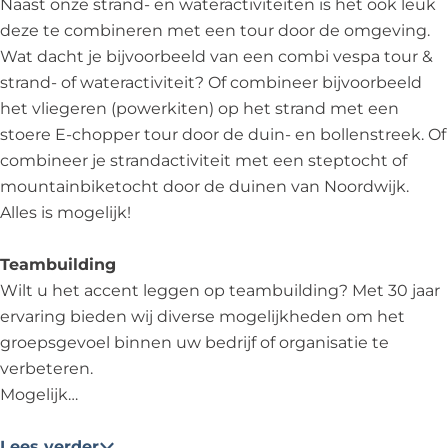
N
u
a
a
e
Naast onze strand- en wateractiviteiten is het ook leuk
w
r
o
o
w
o
S
u
u
a
deze te combineren met een tour door de omgeving.
i
d
r
o
i
o
P
S
S
u
Wat dacht je bijvoorbeeld van een combi vespa tour &
j
w
d
r
j
r
E
P
P
S
strand- of wateractiviteit? Of combineer bijvoorbeeld
k
i
w
d
k
d
V
E
E
P
het vliegeren (powerkiten) op het strand met een
E
j
i
w
E
w
/
V
V
E
stoere E-chopper tour door de duin- en bollenstreek. Of
v
k
j
i
v
i
N
/
/
V
combineer je strandactiviteit met een steptocht of
e
E
k
j
e
j
o
N
N
/
mountainbiketocht door de duinen van Noordwijk.
n
v
E
k
n
k
o
o
o
N
Alles is mogelijk!
t
e
v
E
t
E
r
o
o
o
s
n
e
v
s
v
d
r
r
o
Teambuilding
t
n
e
e
w
d
d
r
Wilt u het accent leggen op teambuilding? Met 30 jaar
s
t
n
n
i
w
w
d
ervaring bieden wij diverse mogelijkheden om het
s
t
t
j
i
i
w
groepsgevoel binnen uw bedrijf of organisatie te
s
s
k
j
j
i
verbeteren.
E
k
k
j
Mogelijk…
v
E
E
k
e
v
v
E
Lees verder