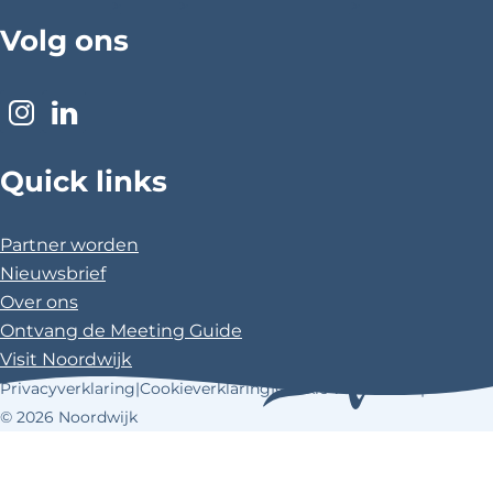
>
>
>
F
X
P
Volg ons
a
i
c
n
e
t
I
L
b
e
n
i
o
r
Quick links
s
n
o
e
t
k
k
s
a
e
Partner worden
t
g
d
Nieuwsbrief
r
I
Over ons
a
n
Ontvang de Meeting Guide
m
Visit Noordwijk
Privacyverklaring
|
Cookieverklaring
|
Cookie voorkeuren
|
© 2026 Noordwijk