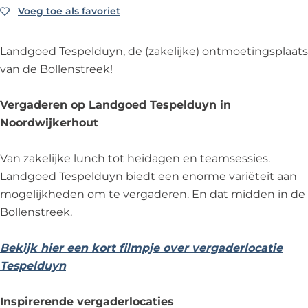
s
T
d
e
s
Voeg toe als favoriet
Voeg toe als favoriet
p
e
T
d
p
e
s
e
T
e
Landgoed Tespelduyn, de (zakelijke) ontmoetingsplaats
l
p
s
e
l
van de Bollenstreek!
d
e
p
s
d
u
l
e
p
u
Vergaderen op Landgoed Tespelduyn in
y
d
l
e
y
Noordwijkerhout
n
u
d
l
n
Z
y
u
d
Z
Van zakelijke lunch tot heidagen en teamsessies.
a
n
y
u
a
Landgoed Tespelduyn biedt een enorme variëteit aan
k
Z
n
y
k
mogelijkheden om te vergaderen. En dat midden in de
e
a
Z
n
e
Bollenstreek.
l
k
a
Z
l
i
e
k
a
i
Bekijk hier een kort filmpje over vergaderlocatie
j
l
e
k
j
Tespelduyn
k
i
l
e
k
j
i
l
Inspirerende vergaderlocaties