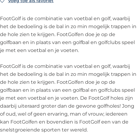
e
s
e
T
e
Voeg toe als favoriet
Voeg toe als favoriet
o
F
o
l
p
s
e
l
o
o
t
d
e
p
s
d
t
o
G
FootGolf is de combinatie van voetbal en golf, waarbij
u
l
e
p
u
G
t
o
het de bedoeling is de bal in zo min mogelijk trappen in
y
d
l
e
y
o
G
l
de hole zien te krijgen. FootGolfen doe je op de
n
u
d
l
n
l
o
f
golfbaan en in plaats van een golfbal en golfclubs speel
y
u
d
f
l
T
je met een voetbal en je voeten.
n
y
u
T
f
e
n
y
e
T
s
FootGolf is de combinatie van voetbal en golf, waarbij
n
s
e
p
het de bedoeling is de bal in zo min mogelijk trappen in
p
s
e
de hole zien te krijgen. FootGolfen doe je op de
e
p
l
golfbaan en in plaats van een golfbal en golfclubs speel
l
e
d
je met een voetbal en je voeten. De FootGolf holes zijn
d
l
u
daarbij uiteraard groter dan de gewone golfholes! Jong
u
d
y
of oud, wel of geen ervaring, man of vrouw; iedereen
y
u
n
kan FootGolfen en bovendien is FootGolf een van de
n
y
snelstgroeiende sporten ter wereld.