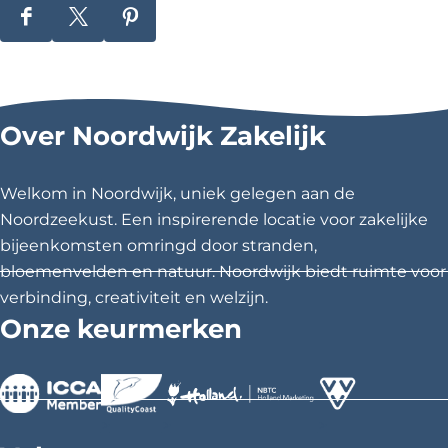
D
D
D
e
e
e
e
e
e
l
l
l
Over Noordwijk Zakelijk
d
d
d
e
e
e
z
z
z
Welkom in Noordwijk, uniek gelegen aan de
e
e
e
Noordzeekust. Een inspirerende locatie voor zakelijke
p
p
p
bijeenkomsten omringd door stranden,
a
a
a
bloemenvelden en natuur. Noordwijk biedt ruimte voor
g
g
g
verbinding, creativiteit en welzijn.
i
i
i
Onze keurmerken
n
n
n
a
a
a
o
o
o
p
p
p
>
>
>
F
X
P