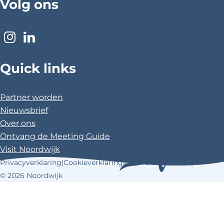
Volg ons
a
i
c
n
e
t
I
L
b
e
n
i
o
r
Quick links
s
n
o
e
t
k
k
s
a
e
Partner worden
t
g
d
Nieuwsbrief
r
I
Over ons
a
n
Ontvang de Meeting Guide
m
Visit Noordwijk
Privacyverklaring
|
Cookieverklaring
|
Cookie voorkeuren
|
© 2026 Noordwijk