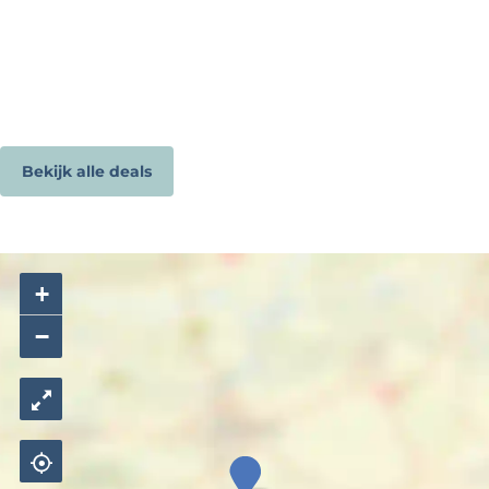
Bekijk alle deals
+
−
A
l