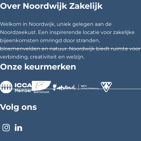
Over Noordwijk Zakelijk
d
d
d
e
e
e
z
z
z
Welkom in Noordwijk, uniek gelegen aan de
e
e
e
Noordzeekust. Een inspirerende locatie voor zakelijke
p
p
p
bijeenkomsten omringd door stranden,
a
a
a
bloemenvelden en natuur. Noordwijk biedt ruimte voor
g
g
g
verbinding, creativiteit en welzijn.
i
i
i
Onze keurmerken
n
n
n
a
a
a
o
o
o
p
p
p
>
>
>
F
X
P
Volg ons
a
i
c
n
e
t
I
L
b
e
n
i