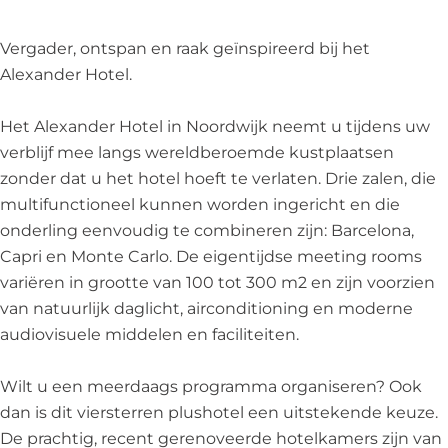
t
H
r
e
t
e
o
H
r
e
Vergader, ontspan en raak geïnspireerd bij het
l
t
o
H
l
Alexander Hotel.
|
e
t
o
|
M
l
e
t
M
Het Alexander Hotel in Noordwijk neemt u tijdens uw
e
|
l
e
e
verblijf mee langs wereldberoemde kustplaatsen
e
M
|
l
e
zonder dat u het hotel hoeft te verlaten. Drie zalen, die
t
e
M
|
t
multifunctioneel kunnen worden ingericht en die
i
e
e
M
i
onderling eenvoudig te combineren zijn: Barcelona,
n
t
e
e
n
Capri en Monte Carlo. De eigentijdse meeting rooms
g
i
t
e
g
variëren in grootte van 100 tot 300 m2 en zijn voorzien
s
n
i
t
s
van natuurlijk daglicht, airconditioning en moderne
g
n
i
audiovisuele middelen en faciliteiten.
s
g
n
s
g
Wilt u een meerdaags programma organiseren? Ook
s
dan is dit viersterren plushotel een uitstekende keuze.
De prachtig, recent gerenoveerde hotelkamers zijn van