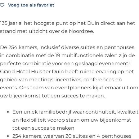
H
e
t
o
H
Voeg toe als favoriet
Voeg toe als favoriet
u
l
e
t
u
i
H
l
e
i
135 jaar al het hoogste punt op het Duin direct aan het
s
u
H
l
s
strand met uitzicht over de Noordzee.
t
i
u
H
t
e
s
i
u
e
De 254 kamers, inclusief diverse suites en penthouses,
r
t
s
i
r
in combinatie met de 19 multifunctionele zalen zijn de
D
e
t
s
D
perfecte combinatie voor een geslaagd evenement!
u
r
e
t
u
Grand Hotel Huis ter Duin heeft ruime ervaring op het
i
D
r
e
i
gebied van meetings, incentives, conferences en
n
u
D
r
n
events. Ons team van eventplanners kijkt ernaar uit om
i
u
D
uw bijeenkomst tot een succes te maken.
n
i
u
n
i
Een uniek familiebedrijf waar continuïteit, kwaliteit
n
en flexibiliteit voorop staan om uw bijeenkomst
tot een succes te maken
254 kamers, waarvan 20 suites en 4 penthouses