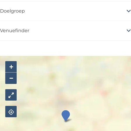
Doelgroep
Venuefinder
+
−
S
p
a
c