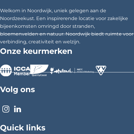
z
z
z
Welkom in Noordwijk, uniek gelegen aan de
e
e
e
Noordzeekust. Een inspirerende locatie voor zakelijke
p
p
p
bijeenkomsten omringd door stranden,
a
a
a
bloemenvelden en natuur. Noordwijk biedt ruimte voor
g
g
g
verbinding, creativiteit en welzijn.
i
i
i
Onze keurmerken
n
n
n
a
a
a
o
o
o
p
p
p
>
>
>
F
X
P
Volg ons
a
i
c
n
e
t
I
L
b
e
n
i
o
r
Quick links
s
n
o
e