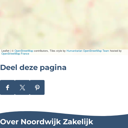
e
E
x
p
o
Leaflet
|
©
OpenStreetMap
contributors, Tiles style by
Humanitarian OpenStreetMap Team
hosted by
OpenStreetMap France
Deel deze pagina
D
D
D
e
e
e
e
e
e
l
l
l
Over Noordwijk Zakelijk
d
d
d
e
e
e