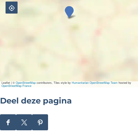
A
l
e
x
a
n
d
Leaflet
|
©
OpenStreetMap
contributors, Tiles style by
Humanitarian OpenStreetMap Team
hosted by
OpenStreetMap France
e
Deel deze pagina
r
\
D
D
D
u
e
e
e