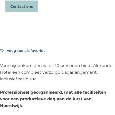
?
e
Contact ons
Voeg toe als favoriet
Voeg toe als favoriet
Voor bijeenkomsten vanaf 10 personen biedt Alexander
Hotel een compleet verzorgd dagarrangement,
inclusief zaalhuur.
Professioneel georganiseerd, met alle faciliteiten
voor een productieve dag aan de kust van
Noordwijk.